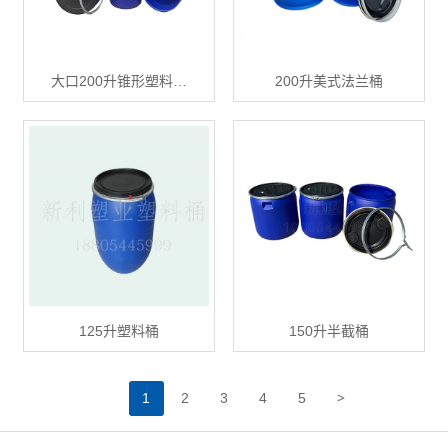
大口200升锥形塑料…
200升美式法兰桶
125升塑料桶
150升半截桶
>
1
2
3
4
5