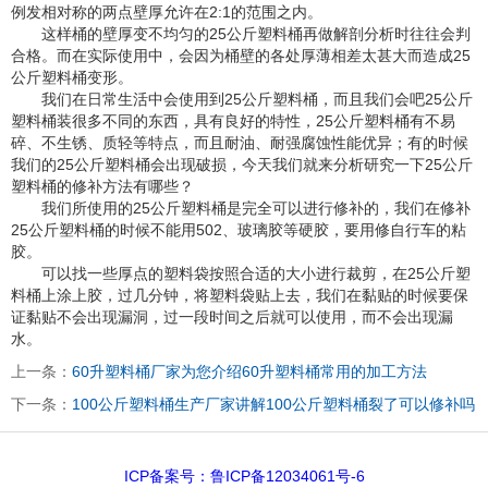
例发相对称的两点壁厚允许在2:1的范围之内。
这样桶的壁厚变不均匀的25公斤塑料桶再做解剖分析时往往会判
合格。而在实际使用中，会因为桶壁的各处厚薄相差太甚大而造成25
公斤塑料桶变形。
我们在日常生活中会使用到25公斤塑料桶，而且我们会吧25公斤
塑料桶装很多不同的东西，具有良好的特性，25公斤塑料桶有不易
碎、不生锈、质轻等特点，而且耐油、耐强腐蚀性能优异；有的时候
我们的25公斤塑料桶会出现破损，今天我们就来分析研究一下25公斤
塑料桶的修补方法有哪些？
我们所使用的25公斤塑料桶是完全可以进行修补的，我们在修补
25公斤塑料桶的时候不能用502、玻璃胶等硬胶，要用修自行车的粘
胶。
可以找一些厚点的塑料袋按照合适的大小进行裁剪，在25公斤塑
料桶上涂上胶，过几分钟，将塑料袋贴上去，我们在黏贴的时候要保
证黏贴不会出现漏洞，过一段时间之后就可以使用，而不会出现漏
水。
上一条：
60升塑料桶厂家为您介绍60升塑料桶常用的加工方法
下一条：
100公斤塑料桶生产厂家讲解100公斤塑料桶裂了可以修补吗
ICP备案号：鲁ICP备12034061号-6